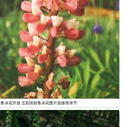
株鲁冰花开放 五彩缤纷鲁冰花图片迎接母亲节