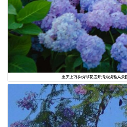
重庆上万株绣球花盛开清秀淡雅风景