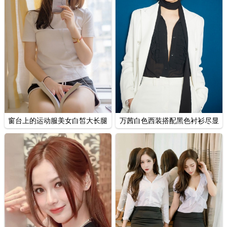
窗台上的运动服美女白皙大长腿
万茜白色西装搭配黑色衬衫尽显
纤细光滑写真
知性干练写真