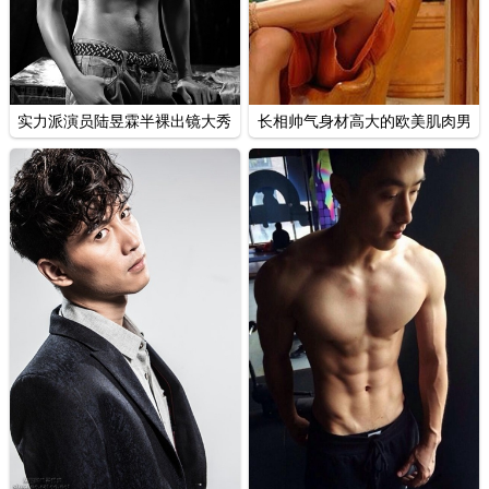
实力派演员陆昱霖半裸出镜大秀
长相帅气身材高大的欧美肌肉男
肌肉黑白写真
写真摄影