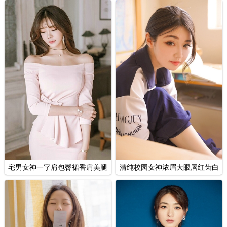
宅男女神一字肩包臀裙香肩美腿
清纯校园女神浓眉大眼唇红齿白
性感迷人套图
教室写真