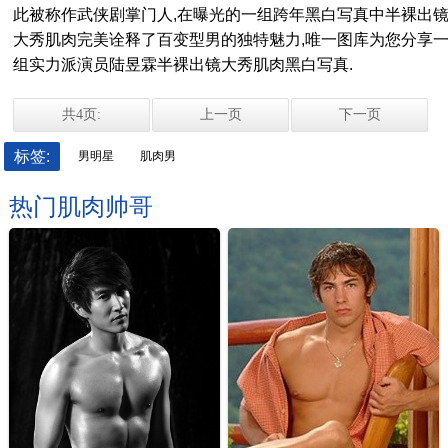
此被称作武侠剧掌门人,在曝光的一组跨年黑白写真中半裸出
大秀肌肉完美诠释了百变型男的独特魅力,唯一图库为您分享
组实力派演员陆昱霖半裸出镜大秀肌肉黑白写真.
共4页:
上一页
下一页
标签:
男明星
肌肉男
热门肌肉帅哥