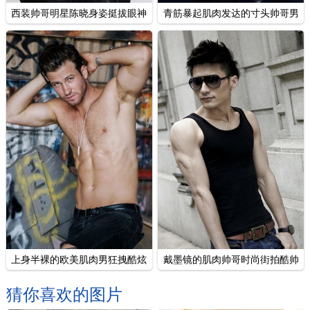
西装帅哥明星陈晓身姿挺拔眼神
青筋暴起肌肉发达的寸头帅哥男
凌厉写真
人味十足图片
上身半裸的欧美肌肉男狂拽酷炫
戴墨镜的肌肉帅哥时尚街拍酷帅
写真摄影
有型写真
猜你喜欢的图片